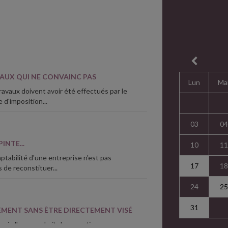
VAUX QUI NE CONVAINC PAS
Lun
Ma
ravaux doivent avoir été effectués par le
 d'imposition...
03
04
INTE...
10
11
ptabilité d'une entreprise n'est pas
17
18
s de reconstituer...
24
25
31
LEMENT SANS ÊTRE DIRECTEMENT VISÉ
 qui elle reprochait des « pratiques