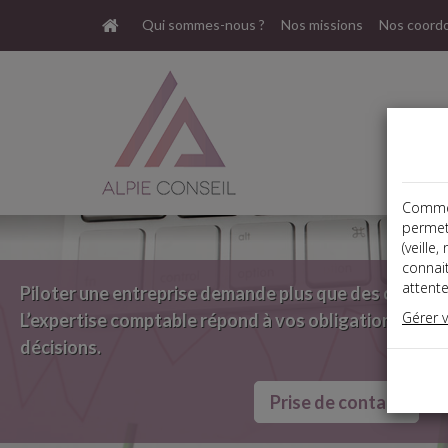
Qui sommes-nous ?
Nos missions
Nos coord
Comme t
permet
(veille
connai
attente
Piloter une entreprise demande plus que des chiffres
Gérer 
L’expertise comptable répond à vos obligations. Elle é
décisions.
Prise de contact