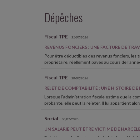
Dépêches
Fiscal TPE
-
31/07/2026
REVENUS FONCIERS : UNE FACTURE DE TRA
Pour être déductibles des revenus fonciers, les t
propriétaire, réellement payés au cours de l'année
Fiscal TPE
-
30/07/2026
REJET DE COMPTABILITÉ : UNE HISTOIRE DE P
Lorsque l'administration fiscale estime que la com
probante, elle peut la rejeter. Il lui appartient alor
Social
-
30/07/2026
UN SALARIÉ PEUT ÊTRE VICTIME DE HARCÈ
En lutte avec le directeur général de la société, à