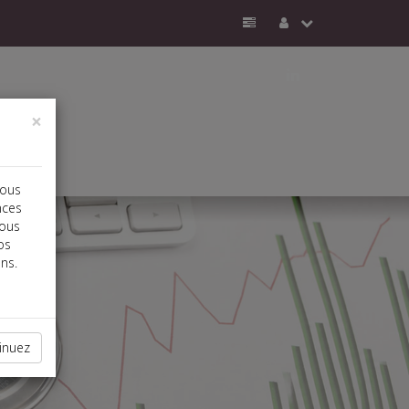
j
×
vous
nces
vous
os
ns.
inuez